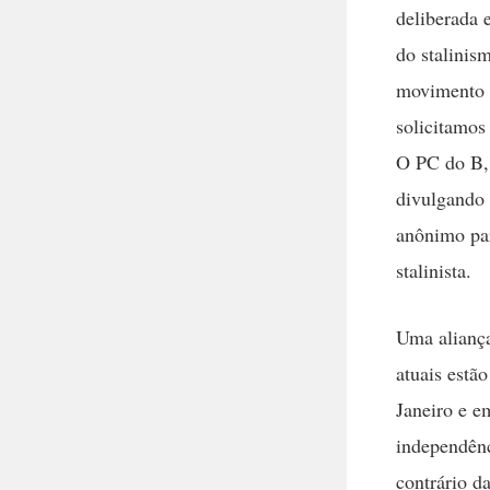
deliberada 
do stalinis
movimento d
solicitamos
O PC do B, 
divulgando 
anônimo par
stalinista.
Uma aliança
atuais estã
Janeiro e e
independênc
contrário d