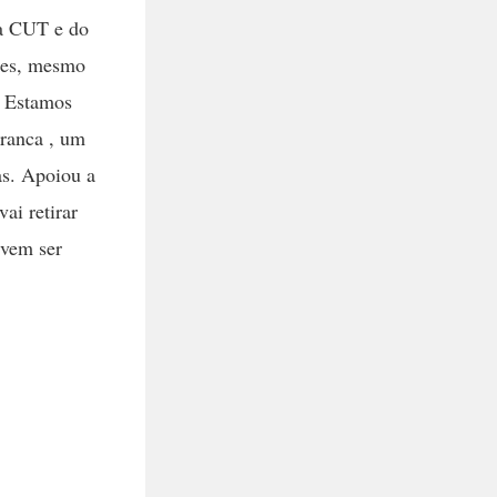
da CUT e do
ções, mesmo
. Estamos
ranca , um
as. Apoiou a
ai retirar
evem ser