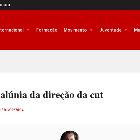
NOSCO
nternacional
Formação
Movimento
Juventude
Mu
alúnia da direção da cut
z
/
01/09/2004