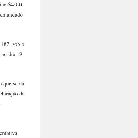
tar 64/9-0.
 demandado
 187, sob o
o no dia 19
a que sabia
claração da
o
entativa