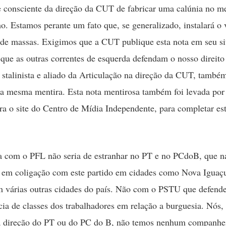
e consciente da direção da CUT de fabricar uma calúnia no me
mo. Estamos perante um fato que, se generalizado, instalará o 
e massas. Exigimos que a CUT publique esta nota em seu sit
 que as outras correntes de esquerda defendam o nosso direito 
stalinista e aliado da Articulação na direção da CUT, també
a mesma mentira. Esta nota mentirosa também foi levada po
a o site do Centro de Mídia Independente, para completar e
 com o PFL não seria de estranhar no PT e no PCdoB, que na
o em coligação com este partido em cidades como Nova Iguaç
m várias outras cidades do país. Não com o PSTU que defende
ia de classes dos trabalhadores em relação a burguesia. Nós,
a direção do PT ou do PC do B, não temos nenhum companhei