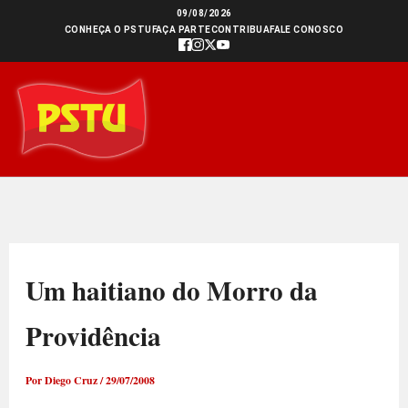
Ir
09/08/2026
CONHEÇA O PSTU
FAÇA PARTE
CONTRIBUA
FALE CONOSCO
para
o
conteúdo
Um haitiano do Morro da
Providência
Por
Diego Cruz
/
29/07/2008