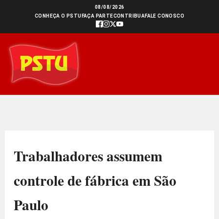
Ir
08/08/2026
CONHEÇA O PSTU
FAÇA PARTE
CONTRIBUA
FALE CONOSCO
para
o
conteúdo
Trabalhadores assumem
controle de fábrica em São
Paulo