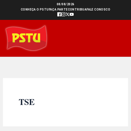
Ir
08/08/2026
CONHEÇA O PSTU
FAÇA PARTE
CONTRIBUA
FALE CONOSCO
para
o
conteúdo
TSE