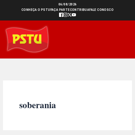
Ir
06/08/2026
CONHEÇA O PSTU
FAÇA PARTE
CONTRIBUA
FALE CONOSCO
para
o
conteúdo
soberania