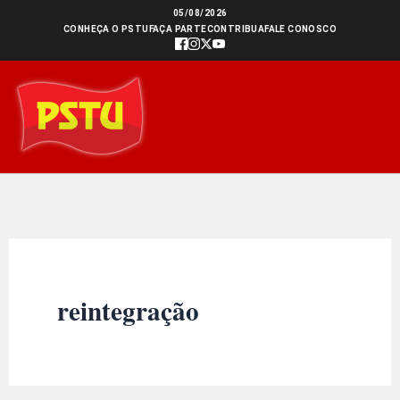
Ir
05/08/2026
CONHEÇA O PSTU
FAÇA PARTE
CONTRIBUA
FALE CONOSCO
para
o
conteúdo
reintegração