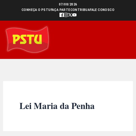
Ir
07/08/2026
CONHEÇA O PSTU
FAÇA PARTE
CONTRIBUA
FALE CONOSCO
para
o
conteúdo
Lei Maria da Penha