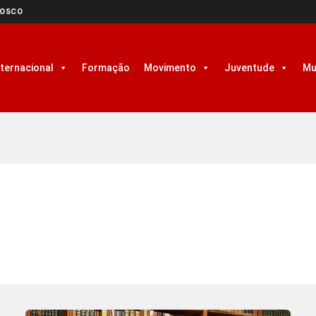
NOSCO
nternacional
Formação
Movimento
Juventude
Mu