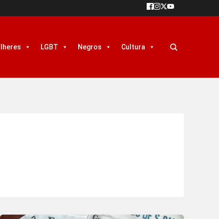
lheres
LGBT
Negros
Cultura