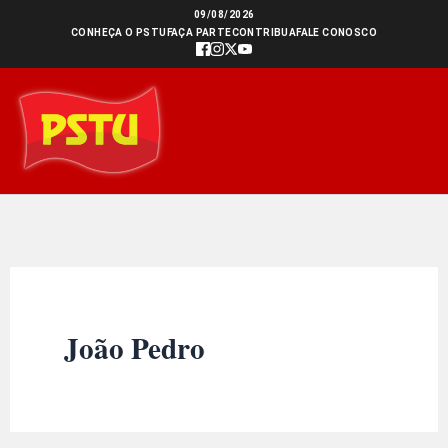
Ir
09/08/2026
CONHEÇA O PSTU
FAÇA PARTE
CONTRIBUA
FALE CONOSCO
para
o
conteúdo
João Pedro