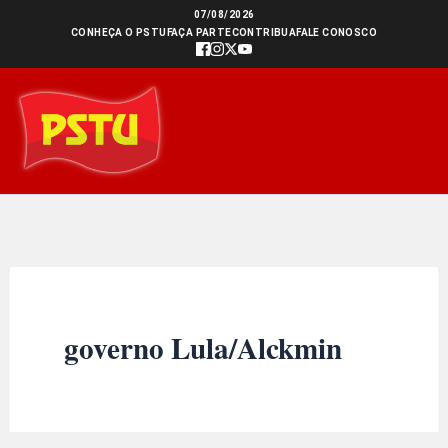
Ir
07/08/2026
CONHEÇA O PSTU
FAÇA PARTE
CONTRIBUA
FALE CONOSCO
para
o
conteúdo
governo Lula/Alckmin