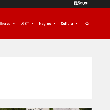
lheres
LGBT
Negros
Cultura