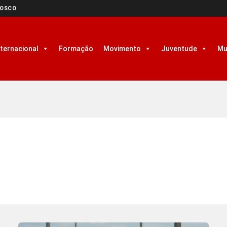
NOSCO
nternacional
Formação
Movimento
Juventude
Mu