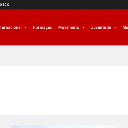
NOSCO
nternacional
Formação
Movimento
Juventude
Mu