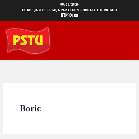
Ir
08/08/2026
CONHEÇA O PSTU
FAÇA PARTE
CONTRIBUA
FALE CONOSCO
para
o
conteúdo
Boric