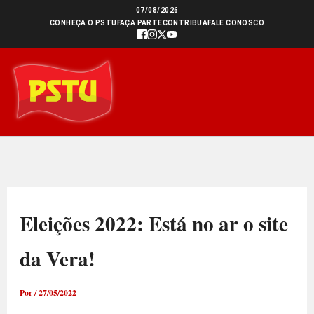
Ir
07/08/2026
CONHEÇA O PSTU
FAÇA PARTE
CONTRIBUA
FALE CONOSCO
para
o
conteúdo
Eleições 2022: Está no ar o site
da Vera!
Por
/
27/05/2022