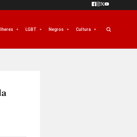
lheres
LGBT
Negros
Cultura
da