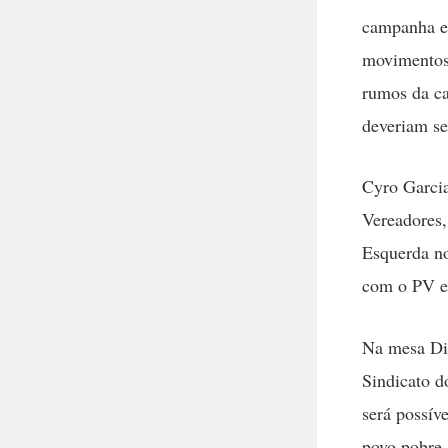
campanha el
movimentos 
rumos da c
deveriam se
Cyro Garcia
Vereadores,
Esquerda no
com o PV e
Na mesa Di
Sindicato d
será possív
povo pobre 