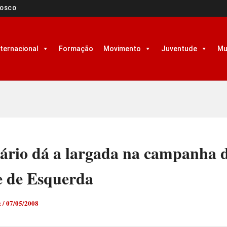
NOSCO
nternacional
Formação
Movimento
Juventude
Mu
ário dá a largada na campanha 
e de Esquerda
z
/
07/05/2008