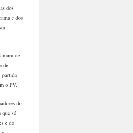
tas dos
grama e dos
sta
Câmara de
e de
 partido
om o PV.
nadores do
u que só
es e do
o a