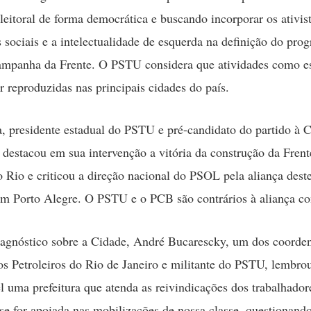
eitoral de forma democrática e buscando incorporar os ativis
sociais e a intelectualidade de esquerda na definição do pro
ampanha da Frente. O PSTU considera que atividades como e
r reproduzidas nas principais cidades do país.
, presidente estadual do PSTU e pré-candidato do partido à 
 destacou em sua intervenção a vitória da construção da Frent
 Rio e criticou a direção nacional do PSOL pela aliança deste
m Porto Alegre. O PSTU e o PCB são contrários à aliança c
agnóstico sobre a Cidade, André Bucarescky, um dos coorde
os Petroleiros do Rio de Janeiro e militante do PSTU, lembro
el uma prefeitura que atenda as reivindicações dos trabalhador
se for apoiada nas mobilizações de nossa classe, questionand