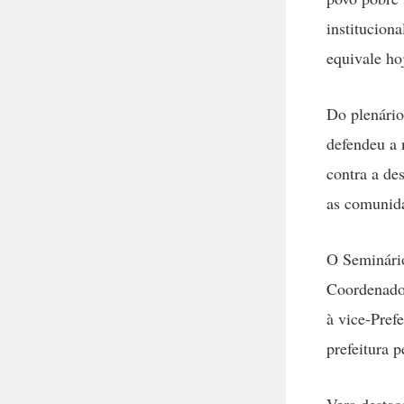
institucion
equivale ho
Do plenário
defendeu a 
contra a des
as comunida
O Seminári
Coordenado
à vice-Pref
prefeitura 
Vera destac