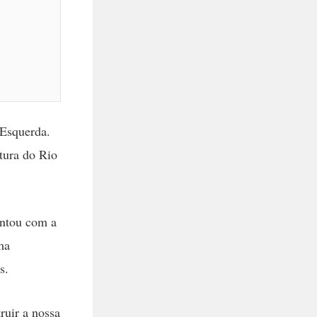
 Esquerda.
tura do Rio
ontou com a
ma
s.
uir a nossa