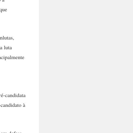
 que
nlutas,
a luta
incipalmente
é-candidata
-candidato à
 em defesa