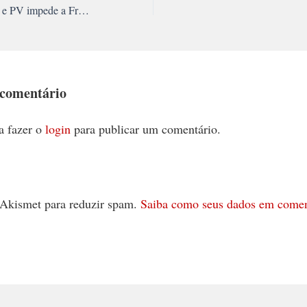
Aliança entre PSOL e PV impede a Frente de Esquerda em Porto Alegre
 comentário
a fazer o
login
para publicar um comentário.
 o Akismet para reduzir spam.
Saiba como seus dados em comen