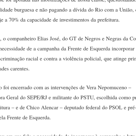
alidade burguesa e não pagando a dívida do Rio com a União,
je a 70% da capacidade de investimentos da prefeitura.
, o companheiro Elias José, do GT de Negros e Negras da Co
necessidade de a campanha da Frente de Esquerda incorporar 
criminação racial e contra a violência policial, que atinge pr
des carentes.
o foi encerrado com as intervenções de Vera Nepomuceno –
ra Geral do SEPE/RJ e militante do PSTU, escolhida como pr
eitura – e de Chico Alencar – deputado federal do PSOL e pré
pela Frente de Esquerda.
ou em sua fala a necessidade de incorporar à campanha a luta