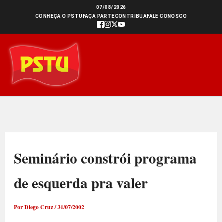
Ir
07/08/2026
CONHEÇA O PSTU
FAÇA PARTE
CONTRIBUA
FALE CONOSCO
para
o
conteúdo
Seminário constrói programa
de esquerda pra valer
Por
Diego Cruz
/
31/07/2002