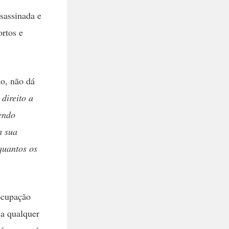
sassinada e
rtos e
ho, não dá
direito a
endo
m sua
quantos os
ocupação
ia qualquer