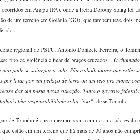
s ocorridos em Anapu (PA), onde a freira Dorothy Stang foi as
ção de um terreno em Goiânia (GO), que também teve dois mo
feridos.
idente regional do PSTU, Antonio Donizete Ferreira, o Tonin
esse tipo de violência e ficar de braços cruzados.
“O chamado 
 não pode se sobrepor a vida. São trabalhadores que estão s
s por lutar por um pedaço de terra ou um teto pra morar co
preciso dar um basta nessa situação. Tanto o governo federal 
taduais têm responsabilidade sobre isso“
, disse Toninho.
ção de Toninho é que o mesmo ocorra com os moradores da 
, que estão em um terreno que há mais de 30 anos não cumpr