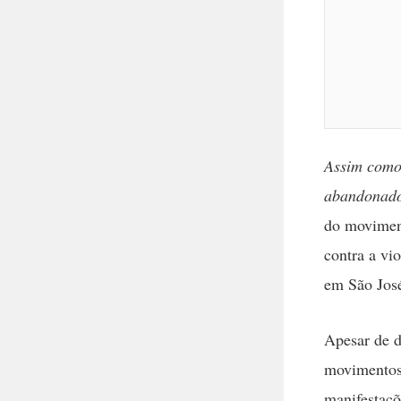
Assim como 
abandonado
do moviment
contra a vi
em São Jos
Apesar de d
movimentos 
manifestaçõ