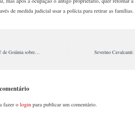
al, mas após a ocupação o antigo proprietário, quer retomar a 
avés de medida judicial usar a polícia para retirar as famílias.
Leia a nota do PSTU de Goiânia sobre a invasão da PM
 comentário
a fazer o
login
para publicar um comentário.