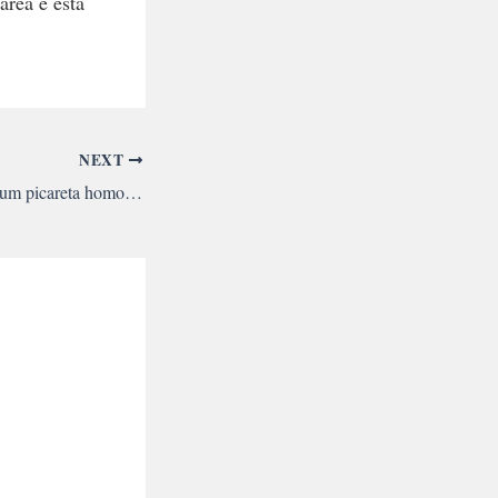
área e está
NEXT
Severino Cavalcanti: um picareta homofóbico