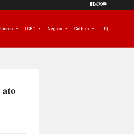
lheres
LGBT
Negros
Cultura
 ato