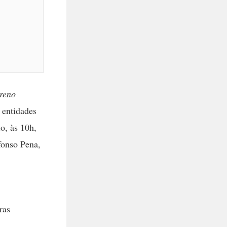
rreno
 entidades
o, às 10h,
fonso Pena,
ras