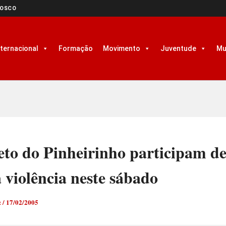
NOSCO
nternacional
Formação
Movimento
Juventude
Mu
to do Pinheirinho participam de
 violência neste sábado
z
/
17/02/2005