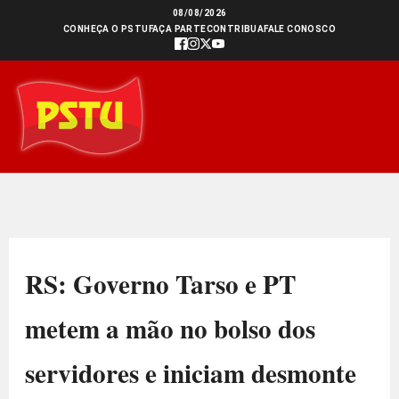
Ir
08/08/2026
CONHEÇA O PSTU
FAÇA PARTE
CONTRIBUA
FALE CONOSCO
para
o
conteúdo
RS: Governo Tarso e PT
metem a mão no bolso dos
servidores e iniciam desmonte