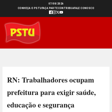
Ir
07/08/2026
CONHEÇA O PSTU
FAÇA PARTE
CONTRIBUA
FALE CONOSCO
para
o
conteúdo
RN: Trabalhadores ocupam
prefeitura para exigir saúde,
educação e segurança