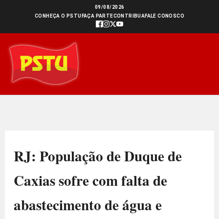
Ir
09/08/2026
CONHEÇA O PSTU
FAÇA PARTE
CONTRIBUA
FALE CONOSCO
para
o
conteúdo
RJ: População de Duque de
Caxias sofre com falta de
abastecimento de água e