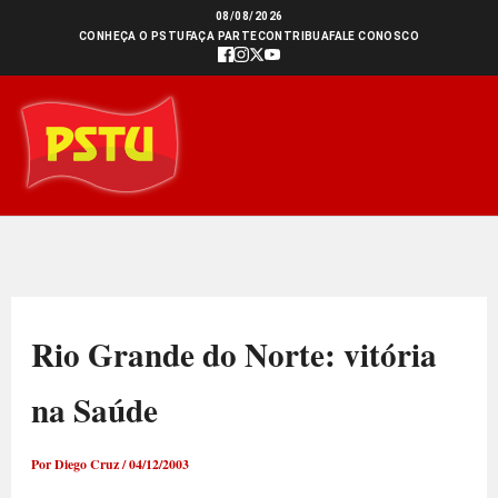
Ir
08/08/2026
CONHEÇA O PSTU
FAÇA PARTE
CONTRIBUA
FALE CONOSCO
para
o
conteúdo
Rio Grande do Norte: vitória
na Saúde
Por
Diego Cruz
/
04/12/2003