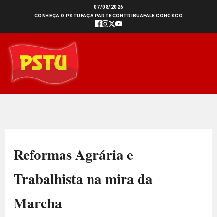
Ir
07/08/2026
CONHEÇA O PSTU
FAÇA PARTE
CONTRIBUA
FALE CONOSCO
para
o
conteúdo
Reformas Agrária e
Trabalhista na mira da
Marcha