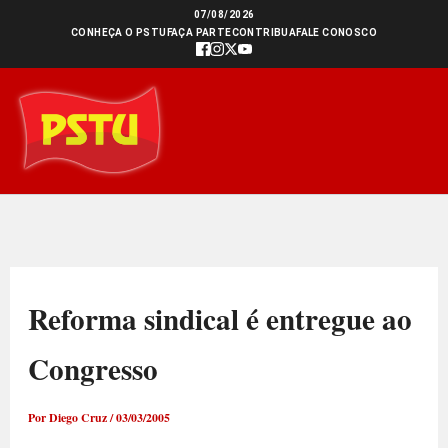
Ir
07/08/2026
CONHEÇA O PSTU
FAÇA PARTE
CONTRIBUA
FALE CONOSCO
para
o
conteúdo
Reforma sindical é entregue ao
Congresso
Por
Diego Cruz
/
03/03/2005