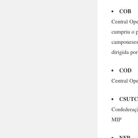
COB
Central Ope
cumpriu o p
camponeses,
dirigida po
COD
Central Op
CSUTC
Confederaçã
MIP
NFR