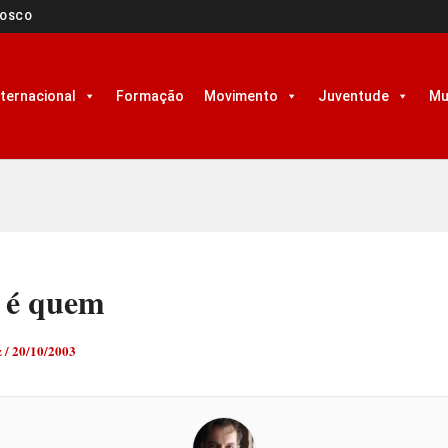
NOSCO
nternacional
Formação
Movimento
Juventude
Mu
 é quem
z
/
20/10/2003