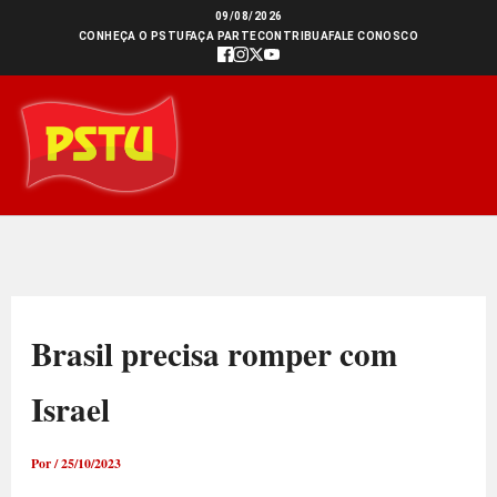
Ir
09/08/2026
CONHEÇA O PSTU
FAÇA PARTE
CONTRIBUA
FALE CONOSCO
para
o
conteúdo
Brasil precisa romper com
Israel
Por
/
25/10/2023