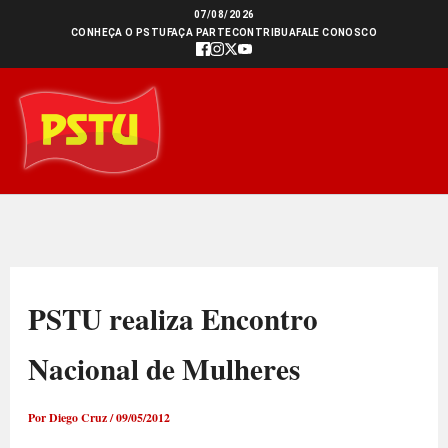
Ir
07/08/2026
CONHEÇA O PSTU
FAÇA PARTE
CONTRIBUA
FALE CONOSCO
para
o
conteúdo
PSTU realiza Encontro
Nacional de Mulheres
Por
Diego Cruz
/
09/05/2012