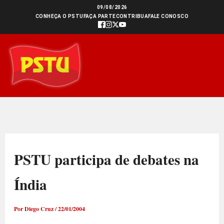
Ir
09/08/2026
CONHEÇA O PSTU
FAÇA PARTE
CONTRIBUA
FALE CONOSCO
para
o
conteúdo
PSTU participa de debates na
Índia
Por
Diego Cruz
/
22/01/2004