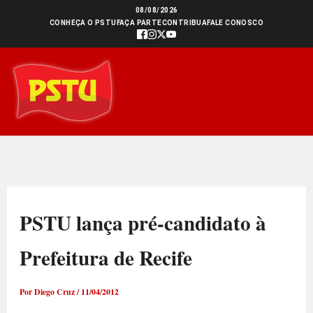
Ir
08/08/2026
CONHEÇA O PSTU
FAÇA PARTE
CONTRIBUA
FALE CONOSCO
para
o
conteúdo
PSTU lança pré-candidato à
Prefeitura de Recife
Por
Diego Cruz
/
11/04/2012