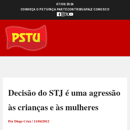
Ir
07/08/2026
CONHEÇA O PSTU
FAÇA PARTE
CONTRIBUA
FALE CONOSCO
para
o
conteúdo
Decisão do STJ é uma agressão
às crianças e às mulheres
Por
Diego Cruz
/
11/04/2012