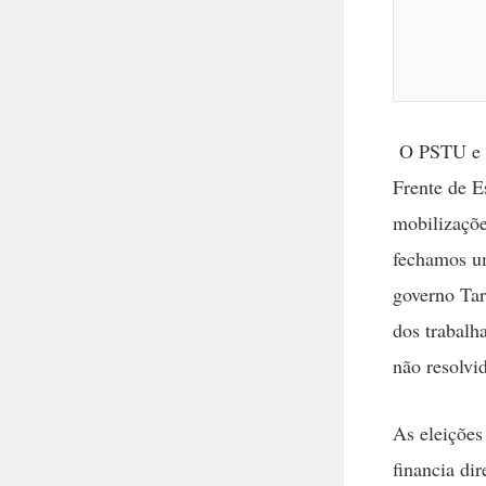
O PSTU e o
Frente de E
mobilizaçõe
fechamos um
governo Tar
dos trabalha
não resolvi
As eleições
financia di