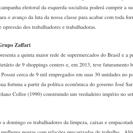
campanha eleitoral da esquerda socialista poderá cumprir a su
para o avanço da luta da nossa classe para acabar com toda fo
e opressão dos trabalhadores e trabalhadoras.
rupo Zaffari
resenta a quinta maior rede de supermercados do Brasil e a p
ietário de 9 shoppings centers e, em 2013, teve faturamento 
. Possui cerca de 9 mil empregados em suas 30 unidades no pa
ua fortuna a partir da política econômica do governo José Sa
plano Collor (1990) construindo um verdadeiro império no se
a domingo os trabalhadores da limpeza, caixas e empacotad
 mulheres negras com relações precarizadas de trabalho. Alé