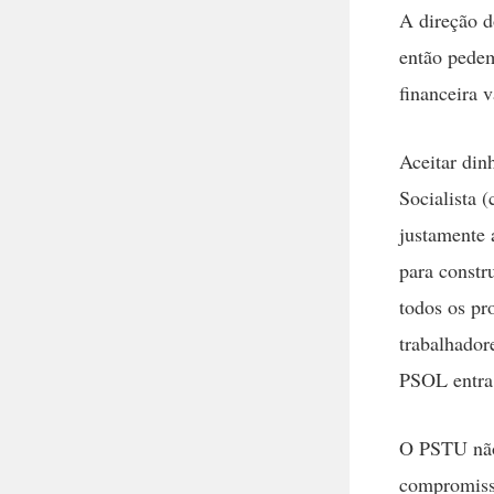
A direção 
então pedem
financeira 
Aceitar di
Socialista 
justamente 
para constr
todos os pr
trabalhador
PSOL entra 
O PSTU não
compromisso