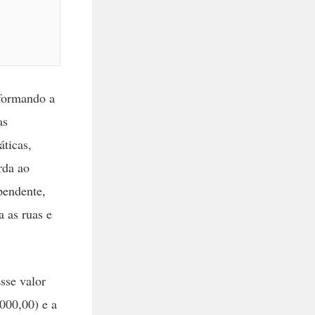
formando a
as
ticas,
rda ao
pendente,
a as ruas e
sse valor
000,00) e a