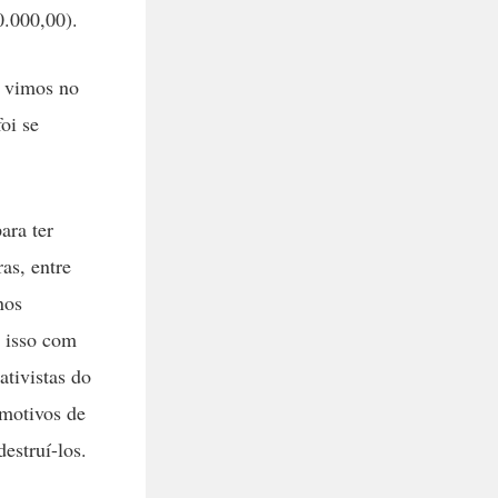
.000,00).
e vimos no
oi se
ara ter
as, entre
nos
m isso com
ativistas do
motivos de
estruí-los.