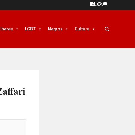
lheres
LGBT
Negros
Cultura
affari