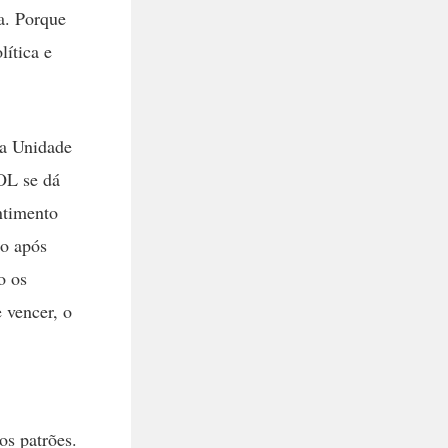
a. Porque
ítica e
da Unidade
SOL se dá
ntimento
go após
o os
 vencer, o
os patrões.