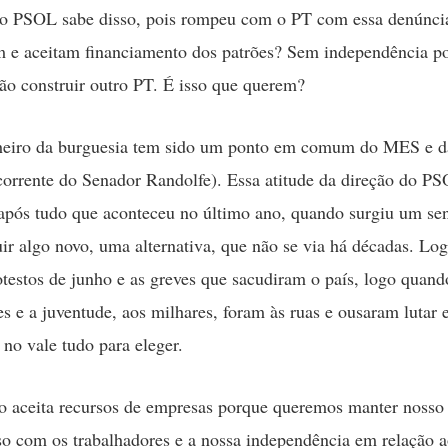
do PSOL sabe disso, pois rompeu com o PT com essa denúnci
 e aceitam financiamento dos patrões? Sem independência pol
vão construir outro PT. É isso que querem?
nheiro da burguesia tem sido um ponto em comum do MES e 
(corrente do Senador Randolfe). Essa atitude da direção do P
após tudo que aconteceu no último ano, quando surgiu um se
uir algo novo, uma alternativa, que não se via há décadas. Lo
otestos de junho e as greves que sacudiram o país, logo quand
es e a juventude, aos milhares, foram às ruas e ousaram lutar e
no vale tudo para eleger.
 aceita recursos de empresas porque queremos manter nosso
 com os trabalhadores e a nossa independência em relação a