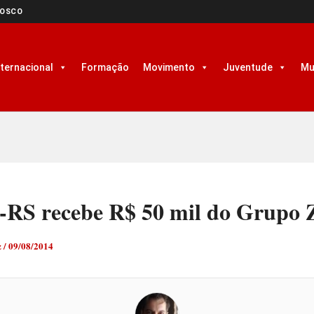
NOSCO
nternacional
Formação
Movimento
Juventude
Mu
RS recebe R$ 50 mil do Grupo Z
z
/
09/08/2014