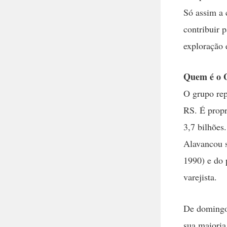
Só assim a 
contribuir 
exploração 
Quem é o G
O grupo rep
RS. É propr
3,7 bilhões
Alavancou s
1990) e do 
varejista.
De domingo 
sua maioria