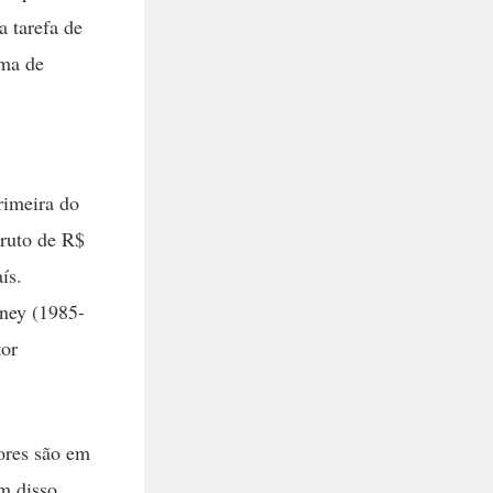
a tarefa de
rma de
rimeira do
bruto de R$
ís.
rney (1985-
tor
ores são em
m disso,