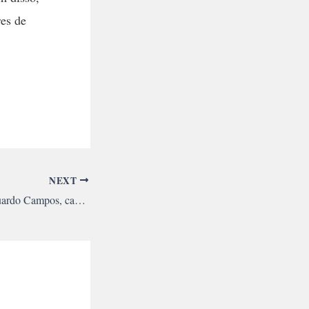
res de
NEXT
Sobre a morte de Eduardo Campos, candidato à presidência pelo PSB