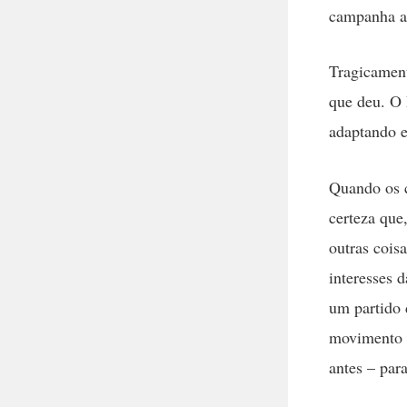
campanha a
Tragicament
que deu. O 
adaptando e
Quando os c
certeza que,
outras cois
interesses 
um partido 
movimento 
antes – par