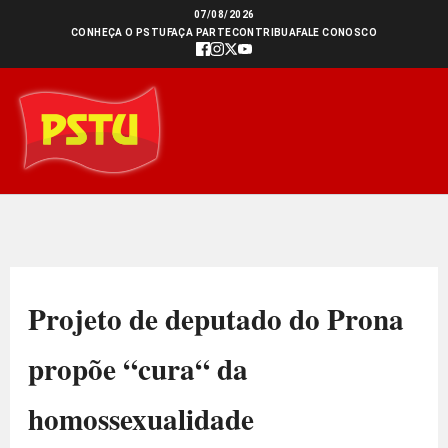
Ir
07/08/2026
CONHEÇA O PSTU
FAÇA PARTE
CONTRIBUA
FALE CONOSCO
para
o
conteúdo
Projeto de deputado do Prona
propõe “cura“ da
homossexualidade