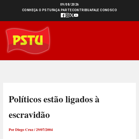
Ir
09/08/2026
CONHEÇA O PSTU
FAÇA PARTE
CONTRIBUA
FALE CONOSCO
para
o
conteúdo
Políticos estão ligados à
escravidão
Por
Diego Cruz
/
29/07/2004