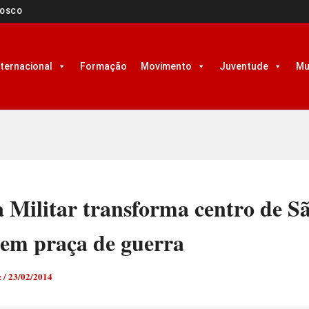
NOSCO
nternacional
Formação
Movimento
Juventude
Mu
a Militar transforma centro de S
 em praça de guerra
z
/
23/02/2014