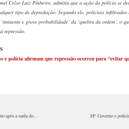
onel Celso Luiz Pinheiro, admitiu que a ação da polícia se d
alquer tipo de depredação. Segundo ele, policiais infiltrados
 ‘iminente e grave probabilidade’ da ‘quebra da ordem’, o qu
 à repressão.
S
o e polícia afirmam que repressão ocorreu para “evitar q
Um balanço necessário após a saída do ministro da Saúde, Alexandre Padilha