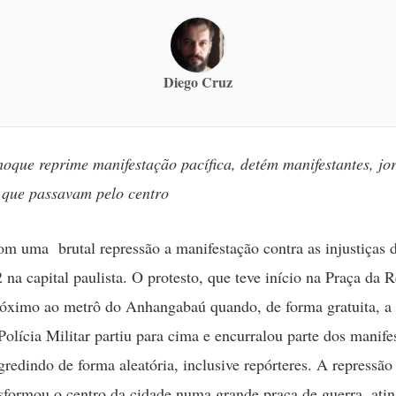
Diego Cruz
oque reprime manifestação pacífica, detém manifestantes, jor
 que passavam pelo centro
m uma brutal repressão a manifestação contra as injustiças 
 na capital paulista. O protesto, que teve início na Praça da 
óximo ao metrô do Anhangabaú quando, de forma gratuita, a
olícia Militar partiu para cima e encurralou parte dos manifes
gredindo de forma aleatória, inclusive repórteres. A repressão
nsformou o centro da cidade numa grande praça de guerra, ati