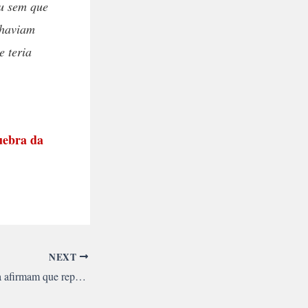
eu sem que
 haviam
e teria
uebra da
NEXT
SP: Governo e polícia afirmam que repressão ocorreu para “evitar quebra da ordem”