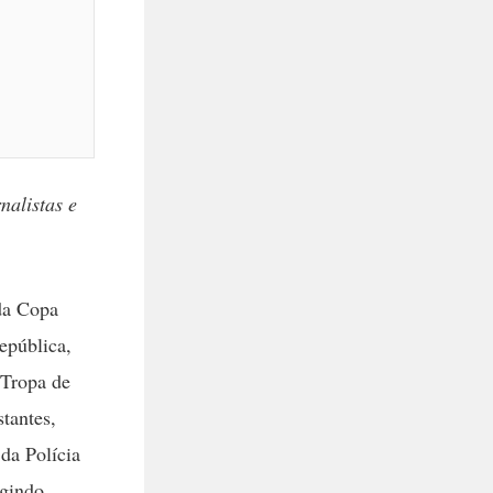
nalistas e
da Copa
República,
 Tropa de
tantes,
 da Polícia
ngindo