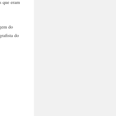
as que eram
agem do
rafista do