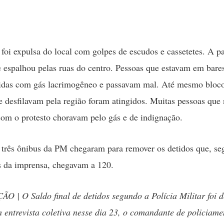
foi expulsa do local com golpes de escudos e cassetetes. A par
e espalhou pelas ruas do centro. Pessoas que estavam em bar
gidas com gás lacrimogêneo e passavam mal. Até mesmo bloc
e desfilavam pela região foram atingidos. Muitas pessoas que
com o protesto choravam pelo gás e de indignação.
três ônibus da PM chegaram para remover os detidos que, s
s da imprensa, chegavam a 120.
 | O Saldo final de detidos segundo a Polícia Militar foi 
 entrevista coletiva nesse dia 23, o comandante de policiame