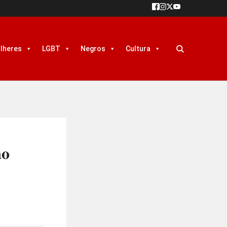
lheres
LGBT
Negros
Cultura
ão