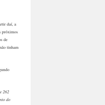
tir daí, a
es próximos
os de
 não tinham
egundo
de 262
nto do