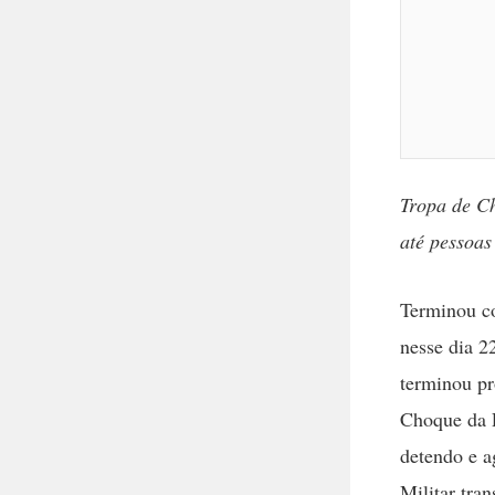
Tropa de Ch
até pessoas
Terminou co
nesse dia 22
terminou pr
Choque da P
detendo e a
Militar tra