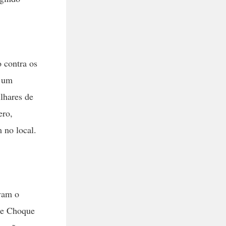
 contra os
m um
ilhares de
ero,
 no local.
avam o
 de Choque