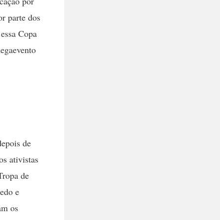
ocação por
or parte dos
 essa Copa
megaevento
epois de
s ativistas
Tropa de
ledo e
am os