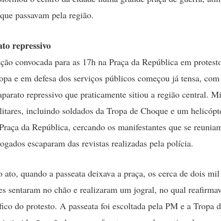
 que passavam pela região.
ato repressivo
ção convocada para as 17h na Praça da República em protesto
opa e em defesa dos serviços públicos começou já tensa, co
aparato repressivo que praticamente sitiou a região central. M
ilitares, incluindo soldados da Tropa de Choque e um helicópt
raça da República, cercando os manifestantes que se reuniam
gados escaparam das revistas realizadas pela polícia.
o ato, quando a passeata deixava a praça, os cerca de dois mil
es sentaram no chão e realizaram um jogral, no qual reafirm
ífico do protesto. A passeata foi escoltada pela PM e a Tropa