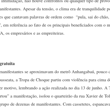
a intimidação, não houve confrontos ou qualquer tipo de prov
anifestantes. Apesar da tensão, o clima era de tranquilidade p
es que cantavam palavras de ordem como “pula, sai do chão,
”, em referência ao fato de os principais beneficiados com o 
A, os empresários e as empreiteiras.
gratuita
manifestantes se aproximavam do metrô Anhangabaú, pouco d
asseata, a Tropa de Choque partiu com violência para cima do
r motivo, lembrando a ação realizada no dia 13 de junho. A 
tou” a manifestação, isolou o quarteirão da rua Xavier de To
rupo de dezenas de manifestantes. Com cassetetes, espancav