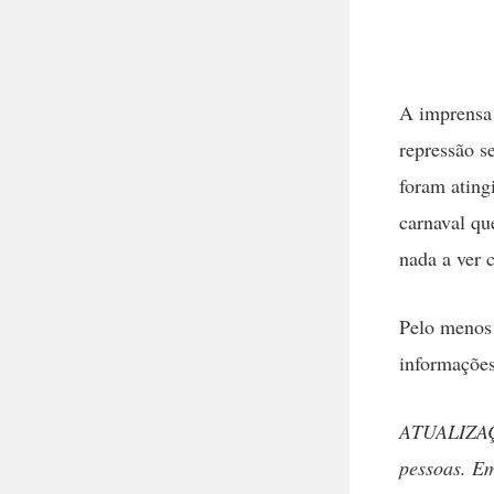
A imprensa 
repressão s
foram atin
carnaval qu
nada a ver 
Pelo menos 
informaçõe
ATUALIZAÇÃO
pessoas. Em