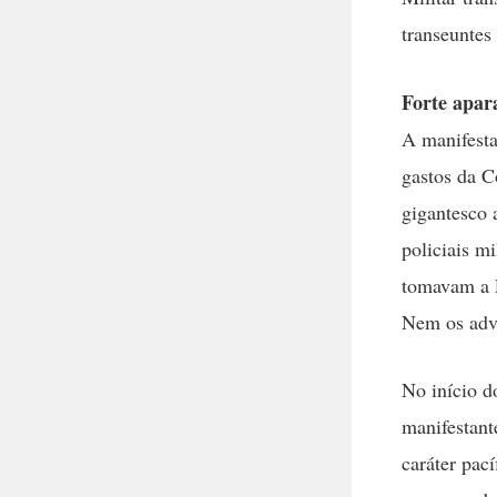
transeuntes
Forte apar
A manifesta
gastos da C
gigantesco 
policiais m
tomavam a P
Nem os advo
No início d
manifestant
caráter pac