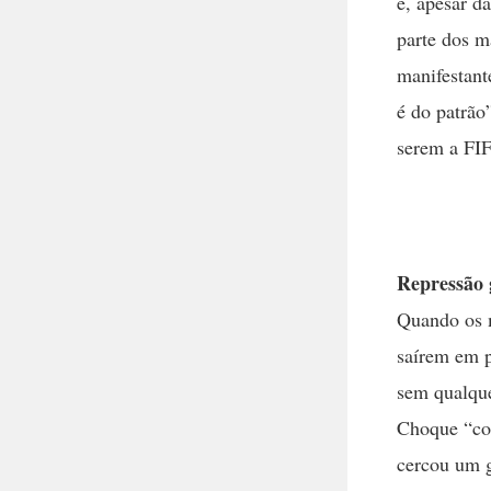
e, apesar d
parte dos m
manifestant
é do patrão
serem a FIF
Repressão 
Quando os 
saírem em p
sem qualque
Choque “cor
cercou um g