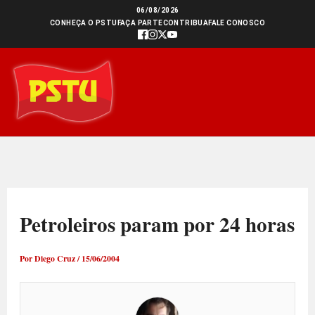
Ir
06/08/2026
CONHEÇA O PSTU
FAÇA PARTE
CONTRIBUA
FALE CONOSCO
para
o
conteúdo
Petroleiros param por 24 horas
Por
Diego Cruz
/
15/06/2004