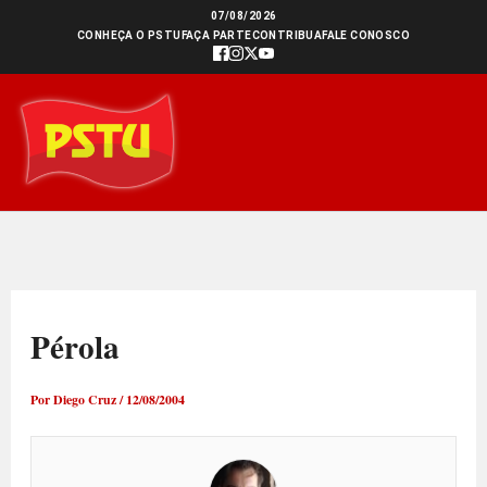
Ir
07/08/2026
CONHEÇA O PSTU
FAÇA PARTE
CONTRIBUA
FALE CONOSCO
para
o
conteúdo
Pérola
Por
Diego Cruz
/
12/08/2004