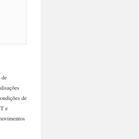
 de
alisações
condições de
ST e
 movimentos