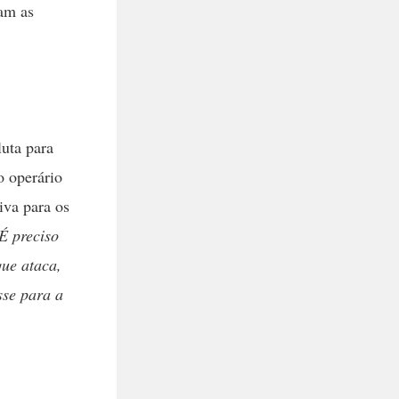
am as
uta para
o operário
iva para os
É preciso
que ataca,
sse para a