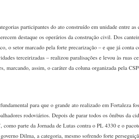
ategorias participantes do ato construído em unidade entre as 
merecem destaque os operários da construção civil. Dos cantei
ico, o setor marcado pela forte precarização – e que já conta
vidades terceirizadas – realizou paralisações e levou às ruas c
es, marcando, assim, o caráter da coluna organizada pela CSP
 fundamental para que o grande ato realizado em Fortaleza fos
abalhadores rodoviários. Depois de parar todos os ônibus da ci
7, como parte da Jornada de Lutas contra o PL 4330 e o pacot
governo Dilma, a categoria, mesmo sofrendo forte perseguiç