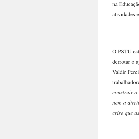
na Educação
atividades 
O PSTU este
derrotar o 
Valdir Pere
trabalhador
construir o
nem a direi
crise que a