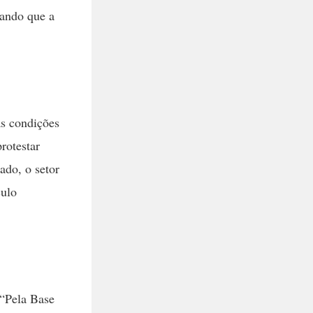
tando que a
as condições
rotestar
ado, o setor
culo
“Pela Base