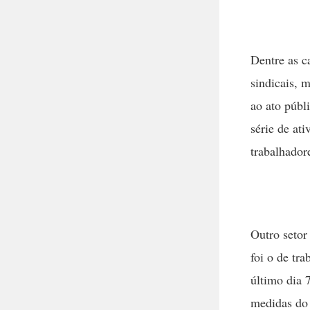
Dentre as c
sindicais, 
ao ato públ
série de ati
trabalhador
Outro setor
foi o de tr
último dia 
medidas do 