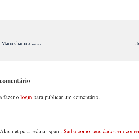
Em ato na Volks, Zé Maria chama a construção de uma greve geral contra os ataques do governo
S
 comentário
a fazer o
login
para publicar um comentário.
 o Akismet para reduzir spam.
Saiba como seus dados em comen