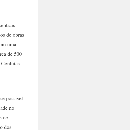
centrais
ros de obras
 com uma
erca de 500
-Conlutas.
se possível
dade no
e de
ão dos