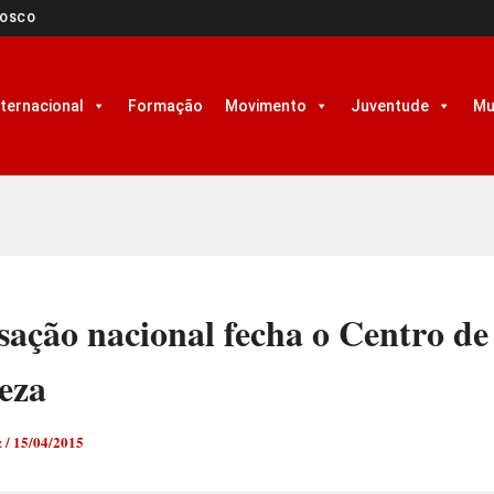
NOSCO
nternacional
Formação
Movimento
Juventude
Mu
sação nacional fecha o Centro de
eza
z
/
15/04/2015