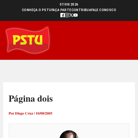
Ir
07/08/2026
CONHEÇA O PSTU
FAÇA PARTE
CONTRIBUA
FALE CONOSCO
para
o
conteúdo
Página dois
Por
Diego Cruz
/
10/08/2005