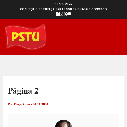
Ir
10/08/2026
CONHEÇA O PSTU
FAÇA PARTE
CONTRIBUA
FALE CONOSCO
para
o
conteúdo
Página 2
Por
Diego Cruz
/
03/11/2004