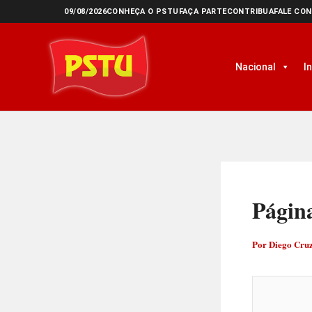
Ir
09/08/2026
CONHEÇA O PSTU
FAÇA PARTE
CONTRIBUA
FALE CO
para
o
Nacional
I
conteúdo
Págin
Por
Diego Cru