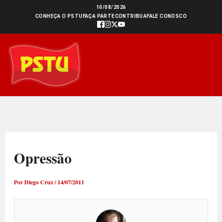
Ir
10/08/2026
CONHEÇA O PSTU
FAÇA PARTE
CONTRIBUA
FALE CONOSCO
para
o
conteúdo
Opressão
Por
Diego Cruz
/
14/07/2011