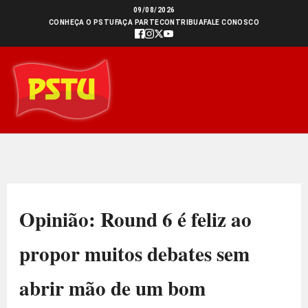
Ir
09/08/2026
CONHEÇA O PSTU
FAÇA PARTE
CONTRIBUA
FALE CONOSCO
para
o
conteúdo
Opinião: Round 6 é feliz ao
propor muitos debates sem
abrir mão de um bom