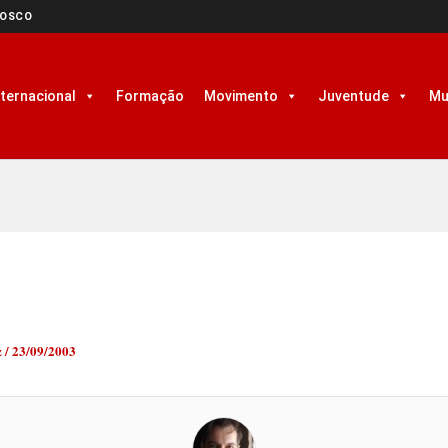
NOSCO
nternacional
Formação
Movimento
Juventude
Mu
z
/
23/09/2003