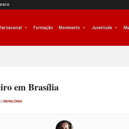
NOSCO
nternacional
Formação
Movimento
Juventude
Mu
iro em Brasília
z
/
08/06/2004