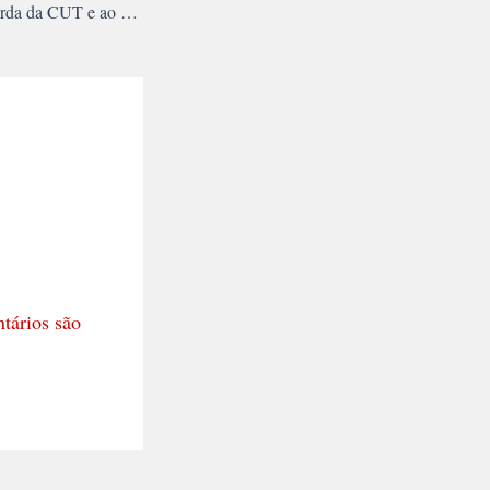
Um chamado à esquerda da CUT e ao PSOL: venham para a luta
tários são