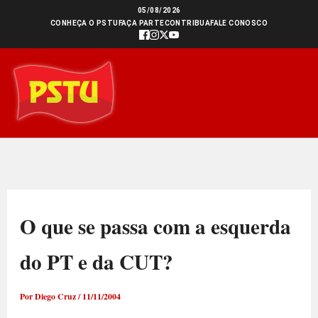
Ir
05/08/2026
CONHEÇA O PSTU
FAÇA PARTE
CONTRIBUA
FALE CONOSCO
para
o
conteúdo
O que se passa com a esquerda
do PT e da CUT?
Por
Diego Cruz
/
11/11/2004