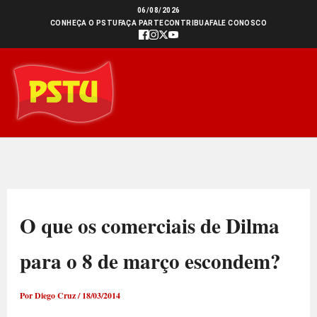
Ir
06/08/2026
CONHEÇA O PSTU
FAÇA PARTE
CONTRIBUA
FALE CONOSCO
para
o
conteúdo
O que os comerciais de Dilma
para o 8 de março escondem?
Por
Diego Cruz
/
18/03/2014