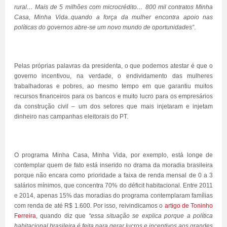
rural… Mais de 5 milhões com microcrédito… 800 mil contratos Minha
Casa, Minha Vida..quando a força da mulher encontra apoio nas
políticas do governos abre-se um novo mundo de oportunidades”
.
Pelas próprias palavras da presidenta, o que podemos atestar é que o
governo incentivou, na verdade, o endividamento das mulheres
trabalhadoras e pobres, ao mesmo tempo em que garantiu muitos
recursos financeiros para os bancos e muito lucro para os empresários
da construção civil – um dos setores que mais injetaram e injetam
dinheiro nas campanhas eleitorais do PT.
O programa Minha Casa, Minha Vida, por exemplo, está longe de
contemplar quem de fato está inserido no drama da moradia brasileira
porque não encara como prioridade a faixa de renda mensal de 0 a 3
salários mínimos, que concentra 70% do déficit habitacional. Entre 2011
e 2014, apenas 15% das moradias do programa contemplaram famílias
com renda de até R$ 1.600. Por isso, reivindicamos o
artigo de Toninho
Ferreira
, quando diz que
“essa situação se explica porque a política
habitacional brasileira é feita para gerar lucros e incentivos aos grandes