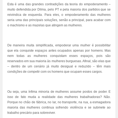
Esta é uma das grandes contradições da teoria do empoderamento –
muito defendida por Dilma, pelo PT e pela maioria dos partidos que se
reivindica de esquerda. Para eles, o empoderamento das mulheres
seria uma das principais soluções, senão a principal, para acabar com
o machismo e as mazelas que atingem as mulheres.
De maneira muita simplificada, empoderar uma mulher é possibilitar
que ela conquiste espaços antes ocupados apenas por homens. Mas
nem todas as mulheres conquistam esses espaços, pois são
reservados em sua maioria às mulheres burguesas. Afinal, são elas que
– dentro de um cenário já muito desigual e reduzido – têm mais
condições de competir com os homens que ocupam esses cargos.
Ou seja, uma ínfima minoria de mulheres assume postos de poder. E
isso de fato muda a realidade das mulheres trabalhadoras? Não.
Porque no chão de fábrica, no lar, no transporte, na rua, a esmagadora
maioria das mulheres continua sofrendo violência e se submete ao
trabalho precário para sobreviver.