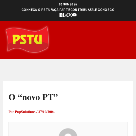
Ir
06/08/2026
CONHEÇA O PSTU
FAÇA PARTE
CONTRIBUA
FALE CONOSCO
para
o
conteúdo
O “novo PT”
Por
PopSolutions
/
27/10/2004