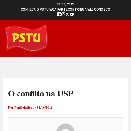
Ir
08/08/2026
CONHEÇA O PSTU
FAÇA PARTE
CONTRIBUA
FALE CONOSCO
para
o
conteúdo
O conflito na USP
Por
PopSolutions
/
31/10/2011