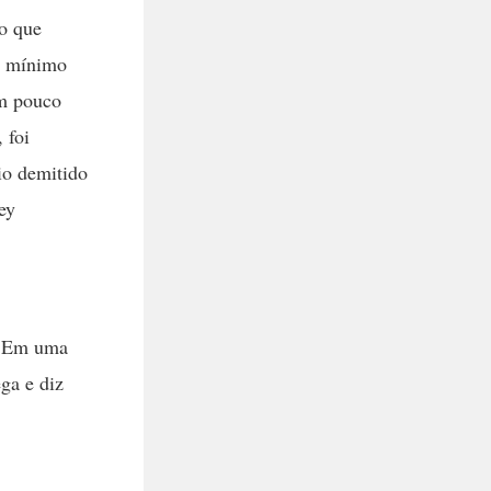
o que
do mínimo
um pouco
 foi
io demitido
ey
r. Em uma
ga e diz