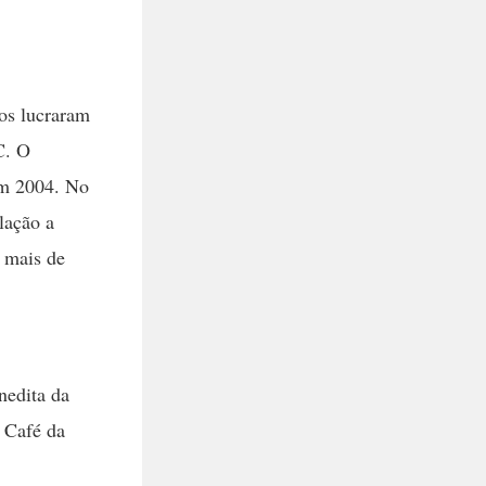
os lucraram
C. O
em 2004. No
lação a
 mais de
nedita da
 Café da