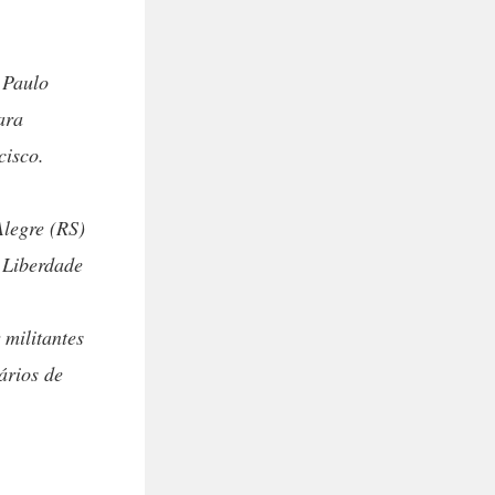
 Paulo
ara
cisco.
legre (RS)
 Liberdade
militantes
ários de