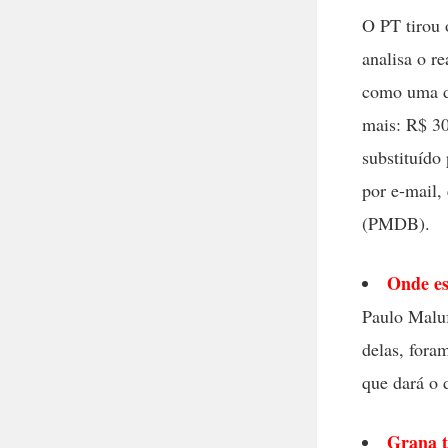
O PT tirou 
analisa o r
como uma de
mais: R$ 30
substituído
por e-mail,
(PMDB).
Onde es
Paulo Maluf
delas, fora
que dará o 
Grana t