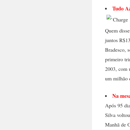
Tudo A
Quem disse 
juntos R$1
Bradesco, s
primeiro tr
2003, com u
um milhão d
Na mes
Após 95 dia
Silva volto
Manhã de Or