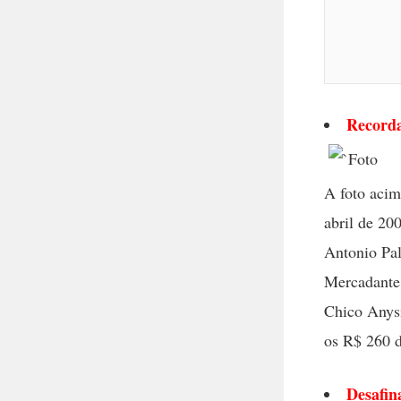
Recorda
A foto acim
abril de 20
Antonio Pal
Mercadante 
Chico Anysi
os R$ 260 d
Desafin