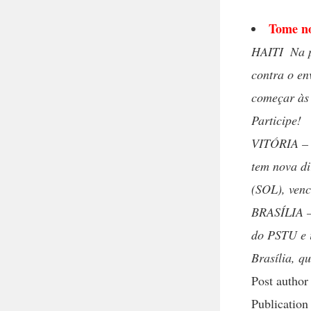
Tome n
HAITI  Na 
contra o en
começar às 
Participe!
VITÓRIA – 
tem nova di
(SOL), venc
BRASÍLIA – 
do PSTU e i
Brasília, q
Post author
Publication