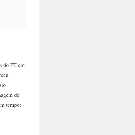
da do PT em
rceu,
sio
onagem de
 Em tempo: