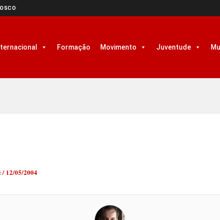
NOSCO
nternacional
Formação
Movimento
Juventude
Mu
z
/
12/05/2004