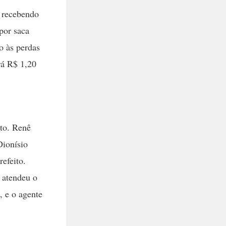
 recebendo
por saca
o às perdas
rá R$ 1,20
rto. Renê
Dionísio
efeito.
 atendeu o
, e o agente