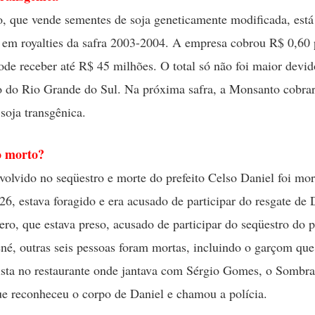
 que vende sementes de soja geneticamente modificada, está
em royalties da safra 2003-2004. A empresa cobrou R$ 0,60 
ode receber até R$ 45 milhões. O total só não foi maior devid
 do Rio Grande do Sul. Na próxima safra, a Monsanto cobra
 soja transgênica.
o morto?
olvido no seqüestro e morte do prefeito Celso Daniel foi mo
26, estava foragido e era acusado de participar do resgate de 
ro, que estava preso, acusado de participar do seqüestro do pr
é, outras seis pessoas foram mortas, incluindo o garçom que
tista no restaurante onde jantava com Sérgio Gomes, o Sombra
ue reconheceu o corpo de Daniel e chamou a polícia.