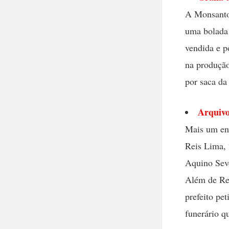
A Monsanto,
uma bolada 
vendida e p
na produção
por saca da
Arquiv
Mais um env
Reis Lima, 
Aquino Seve
Além de Ren
prefeito pe
funerário q