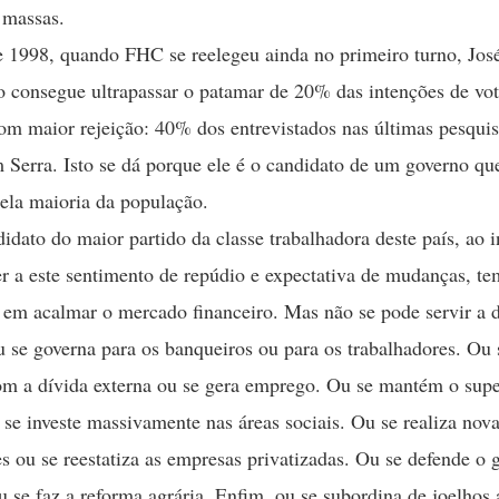
s massas.
e 1998, quando FHC se reelegeu ainda no primeiro turno, José
 consegue ultrapassar o patamar de 20% das intenções de vo
om maior rejeição: 40% dos entrevistados nas últimas pesqui
 Serra. Isto se dá porque ele é o candidato de um governo qu
ela maioria da população.
didato do maior partido da classe trabalhadora deste país, ao i
r a este sentimento de repúdio e expectativa de mudanças, te
em acalmar o mercado financeiro. Mas não se pode servir a 
u se governa para os banqueiros ou para os trabalhadores. Ou 
om a dívida externa ou se gera emprego. Ou se mantém o supe
 se investe massivamente nas áreas sociais. Ou se realiza nov
es ou se reestatiza as empresas privatizadas. Ou se defende o 
ou se faz a reforma agrária. Enfim, ou se subordina de joelhos