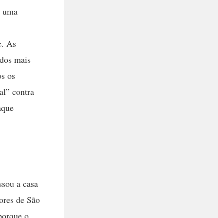
e uma
e. As
idos mais
os os
al” contra
aque
ssou a casa
lores de São
porque o