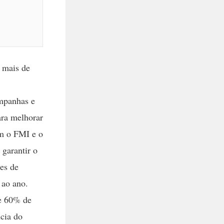
 mais de
ampanhas e
ara melhorar
om o FMI e o
 garantir o
es de
ao ano.
de 60% de
cia do