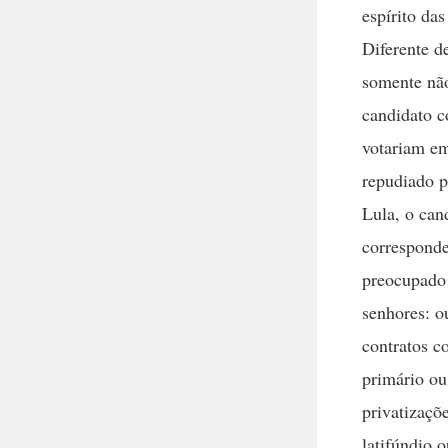
espírito da
Diferente d
somente não
candidato c
votariam em
repudiado p
Lula, o can
corresponde
preocupado 
senhores: o
contratos c
primário ou
privatizaçõ
latifúndio 