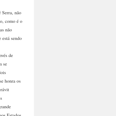
 Serra, não
to, como é o
sas não
e está sendo
nvés de
m se
dois
se honra os
rávit
as
grande
 aos Estados