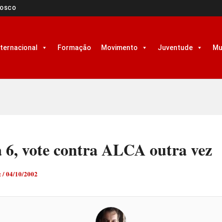
NOSCO
nternacional
Formação
Movimento
Juventude
Mu
 6, vote contra ALCA outra vez
z
/
04/10/2002