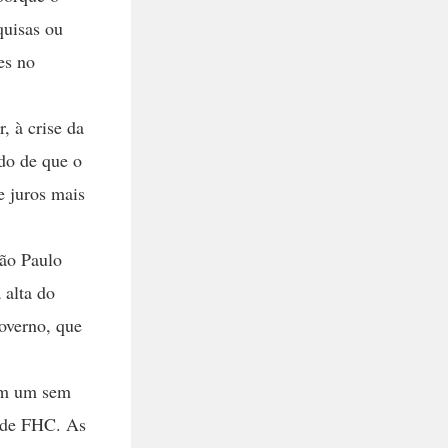
quisas ou
es no
, à crise da
do de que o
e juros mais
São Paulo
 alta do
governo, que
com um sem
a de FHC. As