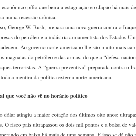
 econômico pífio que beira a estagnação e o Japão há mais d
na numa recessão crônica.
so, George W. Bush, prepara uma nova guerra contra o Iraqu
resas do petróleo e a indústria armamentista dos Estados Un
adecem. Ao governo norte-americano lhe são muito mais car
dos magnatas do petróleo e das armas, do que a “defesa nacion
taques terroristas. A “guerra preventiva” preparada contra o Ir
toda a mentira da política externa norte-americana.
al que você não vê no horário político
 o dólar atingiu a maior cotação dos últimos oito anos: ultrapa
s. O risco país ultrapassou os dois mil pontos e a bolsa de va
perando em baixa há mais de uma semana. E isso se dá não 