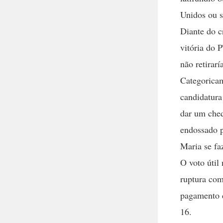
Unidos ou 
Diante do c
vitória do 
não retirarí
Categoricam
candidatura
dar um cheq
endossado p
Maria se fa
O voto útil
ruptura com
pagamento d
16.