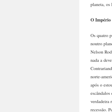
planeta, os
O Império 
Os quatro p
noutro plan
Nelson Rodr
nada a deve
Contrariand
norte-ameri
após o esto
escândalos 
verdadeira r
recessão. P