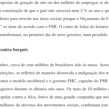
ropostas de geração de oito ou dez milhões de empregos se 
a constatação de que o país não crescerá nem 2 % ao ano e q
nheiro para investir nas áreas sociais porque o Orçamento da U
” os itens do acordo com o FMI. O conto de fadas do horário 
 transformará, no primeiro dia do novo governo, num pesadelo
 contra burguês
ubro, cerca de cem milhões de brasileiros irão às urnas. Acr
eleições, se refletirá de maneira distorcida a indignação dos t
ontra o modelo neoliberal e o governo FHC, capacho do FMI 
queiros durante os últimos oito anos. Os mais de 10 milhões 
popular contra a Alca, frutos de uma grande campanha que mo
milhares de ativistas dos movimentos sociais, confirmam este