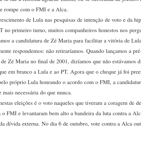
se rompe com o FMI e a Alca.
rescimento de Lula nas pesquisas de intenção de voto e da hi
PT no primeiro turno, muitos companheiros honestos nos perg
amos a candidatura de Zé Maria para facilitar a vitória de Lula
ente respondemos: não retiraríamos. Quando lançamos a pré
 de Zé Maria no final de 2001, dizíamos que não estávamos d
ue em branco a Lula e ao PT. Agora que o cheque já foi pree
elo próprio Lula honrando o acordo com o FMI, a candidatur
z mais necessária do que nunca.
 nestas eleições é o voto naqueles que tiveram a coragem de d
 o FMI e levantaram bem alto a bandeira da luta contra a Alc
a dívida externa. No dia 6 de outubro, vote contra a Alca out