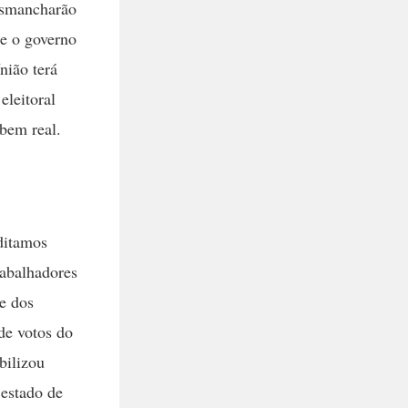
desmancharão
ue o governo
nião terá
eleitoral
 bem real.
editamos
rabalhadores
e dos
de votos do
bilizou
 estado de