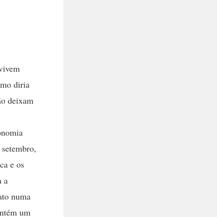
 vivem
mo diria
não deixam
conomia
 setembro,
ca e os
a a
fato numa
mantém um