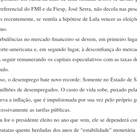
referencial do FMI e da Fiesp, José Serra, não decola nas pes
s recentemente, se ventila a hipótese de Lula vencer as eleiçõ
rno.
urbulências no mercado financeiro se devem, em primeiro lugar
rte-americana e, em segundo lugar, à desconfiança do merca
a seguir remunerando os capitais especulativos com as taxas d
ndo.
so, o desemprego bate novo recorde: Somente no Estado de 
milhões de desempregados. O custo de vida sobe, puxado pela
leva a inflação, que é impulsionada por sua vez pelo próprio 
essivamente as tarifas públicas.
m for o presidente eleito no ano que vem, ele se dependerá 
atatas quente herdadas dos anos de “estabilidade” monetári