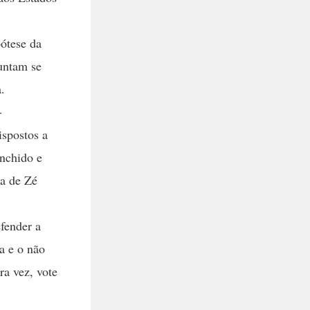
pótese da
untam se
.
-
ispostos a
nchido e
a de Zé
efender a
a e o não
ra vez, vote