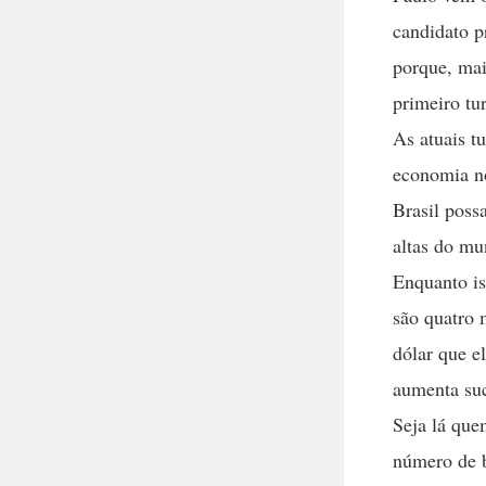
candidato p
porque, mai
primeiro tu
As atuais t
economia no
Brasil poss
altas do mu
Enquanto is
são quatro 
dólar que e
aumenta suc
Seja lá que
número de b