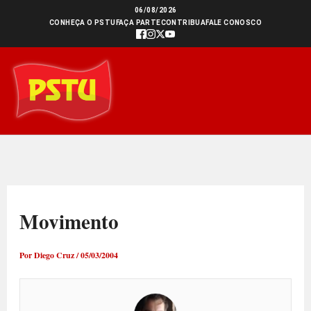
Ir
06/08/2026
CONHEÇA O PSTU
FAÇA PARTE
CONTRIBUA
FALE CONOSCO
para
o
conteúdo
Movimento
Por
Diego Cruz
/
05/03/2004